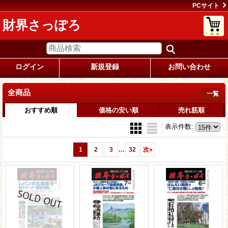
PCサイト
財界さっぽろ
ログイン
新規登録
お問い合わせ
全商品
一覧
おすすめ順
価格の安い順
売れ筋順
表示件数
:
...
1
2
3
32
次
»