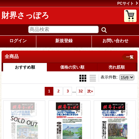
PCサイト
財界さっぽろ
ログイン
新規登録
お問い合わせ
全商品
一覧
おすすめ順
価格の安い順
売れ筋順
表示件数
:
...
1
2
3
32
次
»