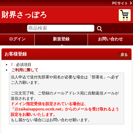
PCサイト
財界さっぽろ
ログイン
新規登録
お問い合わせ
お客様登録
戻る
!
: 必須項目
ご利用に際して
法人申込で送付先部署や宛名が必要な場合は「部署名」へ必ず
ご入力願います。
ご注文完了時、ご登録のメールアドレス宛に自動返信メールが
送信されます。
ドメイン指定受信を設定されている場合は、
「@zaikaisapporo.ocnk.net」からのメールを受け取れるよう
設定をお願いいたします。
もし届かない場合にはお問い合わせ願います。