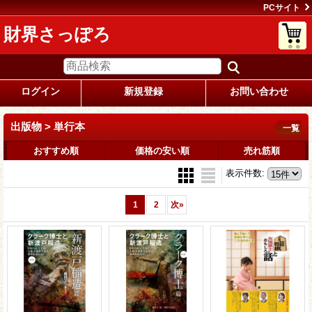
PCサイト
財界さっぽろ
ログイン
新規登録
お問い合わせ
出版物 > 単行本
一覧
おすすめ順
価格の安い順
売れ筋順
表示件数
:
1
2
次
»