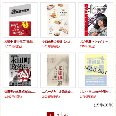
元騎手 藤田伸二?生涯、やんちゃ主義?
小西由稀の札幌【おささる】味手帖〜飲・食・買のおいしい店〜
北の残響〜シャクシャイン伝
1,320円
(税込)
1,019円
(税込)
715円
(税込)
森田実の永田町政治に喝！
二〇一八年・北海道命名一五〇年「北加伊道」六〇話
パンドラの箱が今開かれる 探偵業の裏と表
1,760円
(税込)
2,035円
(税込)
1,760円
(税込)
(15件/26件)
1
2
次
»