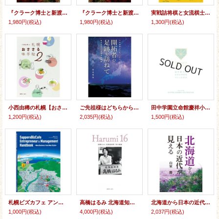
『クラーク博士と新渡戸稲造』-日本の民主主義と人格主義教育思想の源流を訪ねて-『第2部 新渡戸稲造篇』
『クラーク博士と新渡戸稲造』-日本の民主主義と人格主義教育思想の源流を訪ねて-『第1部 クラーク博士篇』
実戦詰将棋と女流棋士のおもしろ話
1,980円
(税込)
1,980円
(税込)
1,300円
(税込)
小西由稀の札幌【おささる】味手帖2
ご先祖様はどちらから 開拓者の足跡を訪ねて 都府県別北海道移住記録
田中学園立命館慶祥小学校開校記念誌 田中賢介はなぜ小学校をつくったのか
1,200円
(税込)
2,035円
(税込)
1,500円
(税込)
札幌ビズカフェ アントレプレナー&マネジメント ハンドブック
高橋はるみ 北海道知事16年の軌跡
北海道から日本の近代が見える
1,000円
(税込)
4,000円
(税込)
2,037円
(税込)