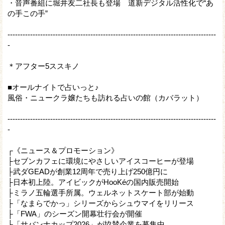
・音声番組に堀井友二社長も登場 道新デジタル活性化で“あ
の手この手”
-----------------------------------------------------------------------------------
-
＊アフター5ススキノ
■オールナイトで占いっと♪
風俗・ニュークラ嬢たちも訪れる占いの館（カバラット）
-----------------------------------------------------------------------------------
-
┌《ニュース＆プロモーション》
├セブンカフェに環境にやさしいアイスコーヒーが登場
├武ダGEADが創業12周年で売り上げ250億円に
├日本初上陸。アイビックがHooKéの国内販売開始
├ミラノ五輪選手所属。ウェルネットスケート部が始動
├「なまらでかっ」シリーズからシュウマイをリリース
├「FWA」のシーズン開幕壮行会が開催
├「サバンナカップ2026」が協賛企業を募集中