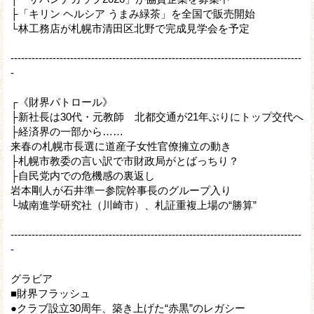
├「キリン ヘルシア うまみ緑茶」を全国で販売開始
└林工務店が札幌市清田区北野で完成見学会を予定
-----------------------------------------------------------------------------------
-
┌《財界パトロール》
├新社長は30代・元教師 北都交通が21年ぶりにトップ交代へ
├経済界の一部から……
来春の札幌市長選に道産子女性官僚擁立の動き
├札幌市教委の言い訳で市財政局がとばっちり？
├自民党内での危機感の裏返し
岩本剛人が石井準一参院幹事長のグループ入り
└城南進学研究社（川崎市）、札証重複上場の“勝算”
-----------------------------------------------------------------------------------
-
グラビア
■財界フラッシュ
●クラブ設立30周年、築き上げた“赤黒”のレガシー