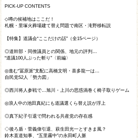
PICK-UP CONTENTS
◇噂の候補地はここだ！
札幌・里塚火葬場建て替え問題で南区・滝野移転説
【特集】道議会“ここだけの話”（全15ページ）
◎道幹部・同僚議員との関係、地元の評判…
“道議100人ぶった斬り”〈前編〉
◎進む“冨原派”支配に高橋文明・喜多龍一は…
自民党52人「勢力図」
◎西川将人参戦で…旭川・上川の思惑渦巻く椅子取りゲーム
◎浪人中の池田真紀にも道議選くら替え説が浮上
◎真下紀子引退で問われる共産党の存在感
◇後ろ盾・菅義偉引退、萩生田光一とすきま風？
鈴木直道知事、“五里霧中”の永田町人脈