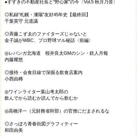
●すすきの不動産社長と“野心家”の今〈Vol.5 秋月乃音〉
◎私録“札幌・瀋陽”友好45年史【最終回】
千葉英守 元道議
◎斉藤こずゑのファイターズじゃないと
金子誠がWBC、プロ野球マル秘話〈前編〉
◎レバンガ北海道 桜井良太GMのシン・鉄人月報
内藤耀悠
◎接待・会食目線で深掘る飲食店案内
小西由稀
◎ワインライター葉山考太郎の
飲んでから読むか読んでから飲むか
◎高橋洋一（元財務省幹部）の官僚にだまされるな
◎さっぽろ青春街図グラフィティー
和田由美