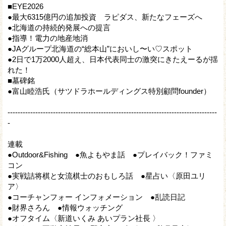
■EYE2026
●最大6315億円の追加投資 ラピダス、新たなフェーズへ
●北海道の持続的発展への提言
●指導！電力の地産地消
●JAグループ北海道の“総本山”においし〜い♡スポット
●2日で1万2000人超え、日本代表同士の激突にきたえーるが揺
れた！
■墓碑銘
●富山睦浩氏（サツドラホールディングス特別顧問founder）
-----------------------------------------------------------------------------------
-
連載
●Outdoor&Fishing ●魚よもやま話 ●プレイバック！ファミ
コン
●実戦詰将棋と女流棋士のおもしろ話 ●星占い〈原田ユリ
ア〉
●コーチャンフォー インフォメーション ●乱読日記
●財界さろん ●情報ウォッチング
●オフタイム〈新道いくみ あいプラン社長 〉