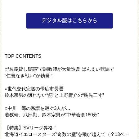
TOP CONTENTS
○“名義貸し疑惑”で調教師が大量造反 ばんえい競馬で
“仁義なき戦い”が勃発！
○世代交代完遂の帯広市長選
鈴木宗男の譲れない“筋”と上野庸介の“胸先三寸”
○中川一郎の系譜を継ぐ3人が…
若狭靖、武部勤、鈴木宗男が“中華会食180分”
【特集】SVリーグ昇格！
北海道イエロースターズ“奇数の壁”を飛び越えて（全13ペー