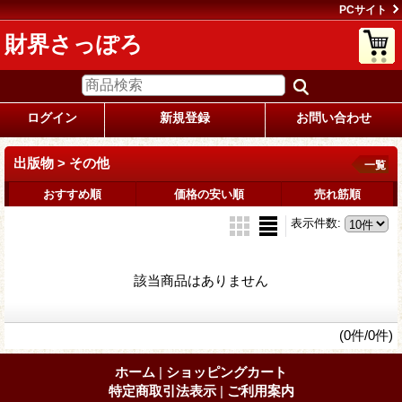
PCサイト
財界さっぽろ
ログイン
新規登録
お問い合わせ
出版物 > その他
一覧
おすすめ順
価格の安い順
売れ筋順
表示件数
:
該当商品はありません
(0件/0件)
ホーム
|
ショッピングカート
特定商取引法表示
|
ご利用案内