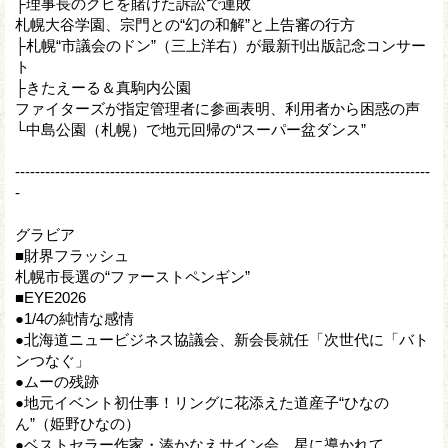
├理事長のクビを賭けた訴訟で連敗
札幌大谷学園、宗門との“幻の和解”と上告審の行方
├札幌“市議会のドン”（三上洋右）が最新刊出版記念コンサー
ト
├きたえーる＆真駒内公園
ファイターズが指定管理者に参画表明、利用者から困惑の声
└中島公園（札幌）で地元回帰の“スーパー盆ダンス”
-----------------------------------------------------------------------------------
-
グラビア
■財界フラッシュ
札幌市長選の“ファーストペンギン”
■EYE2026
●1/4の純情な感情
●北海道ニュービジネス協議会、新会長就任「次世代に「バト
ンつなぐ」
●ムーの残跡
●地元イベント初仕事！リングに花添えた道産子“ひなの
ん”（姫野ひなの）
●ベストセラー作家・湊かなえサイン会、星に導かれて