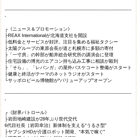
-----------------------------------------------------------------------------------
-
┌《ニュース＆プロモーション》
├REAX Internationalが北海道支社を開設
├低料金とサービスが好評。注目を集める福祉タクシー
├太陽グループの東原会長が道と札幌市に多額の寄付
├「一寸房」の幹部が船井総合研究所の講演会に登壇
├住宅設備の博光のエアコン持ち込み工事に相談が殺到
├「そら」、「レバンガ」の屋外バスケコート整備がスタート
├健康と終活がテーマのネットラジオがスタート
└サッポロビール博物館が“バリューアップ”オープン
-----------------------------------------------------------------------------------
-
┌《財界パトロール》
├岩田地崎建設が28年ぶり世代交代
6代目社長［岩田幸治］新体制を支える“うるさ型”
├ヤブシタHDが介護ロボット開発、“本気で稼ぐ”