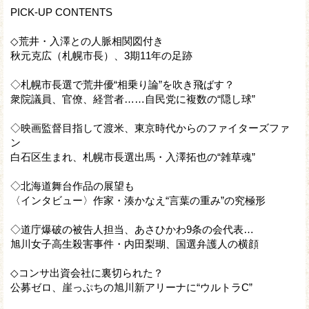
PICK-UP CONTENTS
◇荒井・入澤との人脈相関図付き
秋元克広（札幌市長）、3期11年の足跡
◇札幌市長選で荒井優“相乗り論”を吹き飛ばす？
衆院議員、官僚、経営者……自民党に複数の“隠し球”
◇映画監督目指して渡米、東京時代からのファイターズファ
ン
白石区生まれ、札幌市長選出馬・入澤拓也の“雑草魂”
◇北海道舞台作品の展望も
〈インタビュー〉作家・湊かなえ“言葉の重み”の究極形
◇道庁爆破の被告人担当、あさひかわ9条の会代表…
旭川女子高生殺害事件・内田梨瑚、国選弁護人の横顔
◇コンサ出資会社に裏切られた？
公募ゼロ、崖っぷちの旭川新アリーナに“ウルトラC”