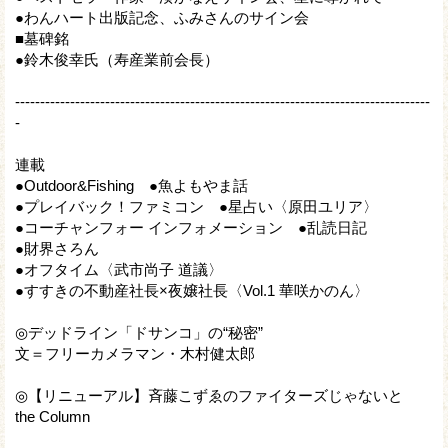
●わんハート出版記念、ふみさんのサイン会
■墓碑銘
●鈴木俊幸氏（寿産業前会長）
-----------------------------------------------------------------------------------
-
連載
●Outdoor&Fishing ●魚よもやま話
●プレイバック！ファミコン ●星占い〈原田ユリア〉
●コーチャンフォー インフォメーション ●乱読日記
●財界さろん
●オフタイム〈武市尚子 道議〉
●すすきの不動産社長×夜嬢社長〈Vol.1 華咲かのん〉
◎デッドライン「ドサンコ」の“秘密”
文＝フリーカメラマン・木村健太郎
◎【リニューアル】斉藤こずゑのファイターズじゃないと
the Column