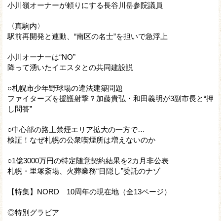
小川嶺オーナーが頼りにする長谷川岳参院議員
〈真駒内〉
駅前再開発と連動、“南区の名士”を担いで急浮上
小川オーナーは“NO”
降って湧いたイエスタとの共同建設説
○札幌市少年野球場の違法建築問題
ファイターズを援護射撃？加藤貴弘・和田義明が3副市長と“押
し問答”
○中心部の路上禁煙エリア拡大の一方で…
検証！なぜ札幌の公衆喫煙所は増えないのか
○1億3000万円の特定随意契約結果を2カ月非公表
札幌・里塚斎場、火葬業務“目隠し”委託のナゾ
【特集】NORD 10周年の現在地（全13ページ）
◎特別グラビア