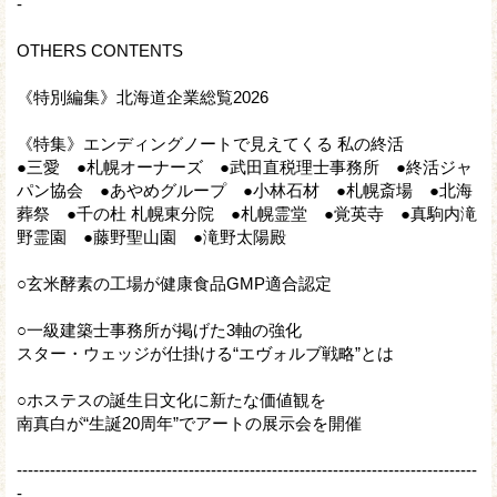
-
OTHERS CONTENTS
《特別編集》北海道企業総覧2026
《特集》エンディングノートで見えてくる 私の終活
●三愛 ●札幌オーナーズ ●武田直税理士事務所 ●終活ジャ
パン協会 ●あやめグループ ●小林石材 ●札幌斎場 ●北海
葬祭 ●千の杜 札幌東分院 ●札幌霊堂 ●覚英寺 ●真駒内滝
野霊園 ●藤野聖山園 ●滝野太陽殿
○玄米酵素の工場が健康食品GMP適合認定
○一級建築士事務所が掲げた3軸の強化
スター・ウェッジが仕掛ける“エヴォルブ戦略”とは
○ホステスの誕生日文化に新たな価値観を
南真白が“生誕20周年”でアートの展示会を開催
-----------------------------------------------------------------------------------
-