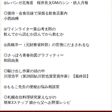
◎レバンガ北海道 桜井良太GMのシン・鉄人月報
◎接待・会食目線で深掘る飲食店案内
小西由稀
◎ワインライター葉山考太郎の
飲んでから読むか読んでから飲むか
◎高橋洋一（元財務省幹部）の官僚にだまされるな
◎さっぽろ青春街図グラフィティー
和田由美
◎駆け出し作家の頭の中
川澄浩平（第28回鮎川哲也賞受賞作家）【最終回】
◎ももこ先生の便秘お悩み相談室
◎札幌在住料理研究家えながの
簡単3ステップ 娘から父へお野菜レシピ