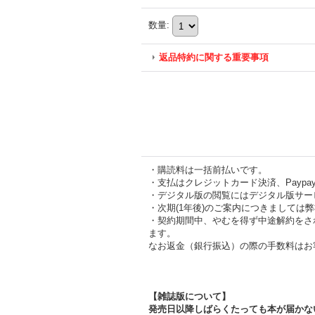
数量
:
返品特約に関する重要事項
・購読料は一括前払いです。
・支払はクレジットカード決済、Payp
・デジタル版の閲覧にはデジタル版サー
・次期(1年後)のご案内につきましては
・契約期間中、やむを得ず中途解約をさ
ます。
なお返金（銀行振込）の際の手数料はお
【雑誌版について】
発売日以降しばらくたっても本が届かな