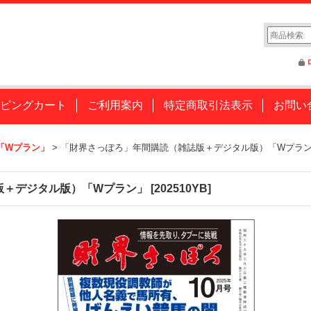
ピングカート
ご利用案内
特定商取引法表示
お問い
「Wプラン」
>
「財界さっぽろ」年間購読（雑誌版＋デジタル版）「Wプラ
版＋デジタル版）「Wプラン」
[
202510YB
]