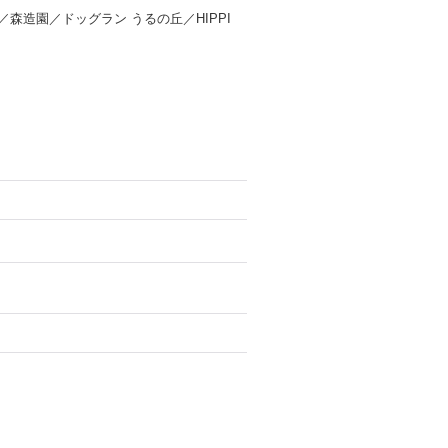
一印／森造園／ドッグラン うるの丘／HIPPI