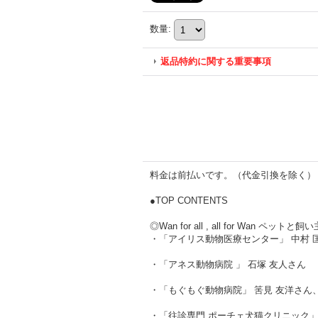
数量
:
返品特約に関する重要事項
料金は前払いです。（代金引換を除く）
●TOP CONTENTS
◎Wan for all , all for Wan ペッ
・「アイリス動物医療センター」 中村 匡
・「アネス動物病院 」 石塚 友人さん
・「もぐもぐ動物病院」 筈見 友洋さん、
・「往診専門 ポーチェ犬猫クリニック」