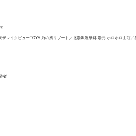
og
温泉ザレイクビューTOYA 乃の風リゾート／北湯沢温泉郷 湯元 ホロホロ山荘
齢者