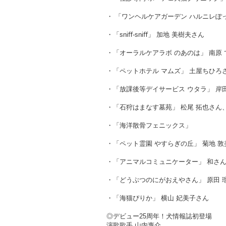
・ 「ワンヘルケアガーデン ハルニレぽ
・「sniﬀ-sniﬀ」 加地 美樹夫さん
・「オーラルケアラボ のあのは」 南原
・「ペットホテル マムズ」 土屋ちひろ
・「放課後等デイサービス ウタラ」 岸
・「石狩はまなす墓苑」 松尾 拓也さん、
・「海洋散骨フェニックス」
・「ペット霊園 やすらぎの丘」 菊地 敦
・「アニマルコミュニケーター」 和さ
・「どうぶつのにがおえやさん」 原田 
・「海猫ぴりか」 横山 妃美子さん
◎デビュー25周年！犬情報誌初登場
演歌歌手 山内惠介