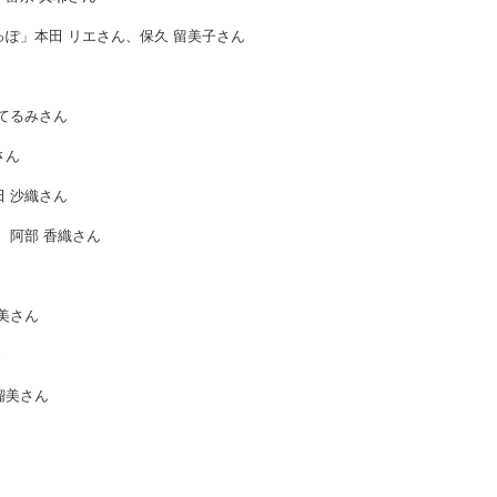
っぽ」本田 リエさん、保久 留美子さん
 てるみさん
さん
田 沙織さん
 阿部 香織さん
美さん
ん
瑠美さん