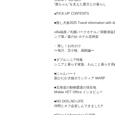
“惠ちゃん”を支えた愛犬との暮らし
●PICK-UP CONTENTS
■推し犬旅2025 Travel information with d
villa福座／札幌パークホテル／洞爺湖
ンプ場／森のゆ ホテル花神楽
・推し！お出かけ
〜旭川、苫小牧、函館編〜
■ダブルシニア特集
シニアと暮らす家族、わんこと暮らす高
■にゃんハート
新ひだか犬猫ボランティア WARP
■北海道の動物愛護の現在地
Mobile VET Office インタビュー
■NO DOG,NO LIFE
仲間とオフ会楽しんできました!!