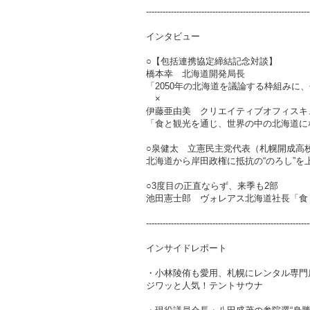
-----------------------------------------------------------
インタビュー
○【包括連携協定締結記念対談】
橋本幸 北海道開発局長
「2050年の北海道を議論する枠組みに
×
伊藤亜由美 クリエイティブオフィスキ
「食と観光を通じ、世界の中の北海道に
○泉健太 立憲民主党代表（札幌開成高
北海道から岸田政権に抵抗の“のろし”を
○3度目の正直ならず、来季も2部
池田憲士郎 ヴォレアス北海道社長「食
-----------------------------------------------------------
インサイドレポート
・小林陵侑も愛用、札幌にレンタル専門
ジワッと人気！テントサウナ