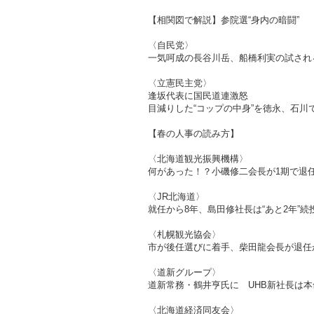
【相関図で解説】参院選“身内の暗闘”
〈自民党〉
一気呵成の長谷川岳、船橋利実の試され
〈立憲民主党〉
逢坂代表に国民道連激怒
目減りした“コップの中身”を徳永、石川
【春の人事の読み方】
〈北海道観光振興機構〉
何があった！？小磯修二会長が1期で退
〈JR北海道〉
就任から8年、島田修社長は“あと2年”続
〈札幌観光協会〉
市が後任選びに着手、柴田龍会長が退
〈道新グループ〉
道新常務・鶴井亨氏に UHB新社長は
〈北海道経済同友会〉