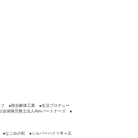
エフ ●熊谷解体工業 ●生活プロデュー
社会保険労務士法人Aimパートナーズ ●
 ●なごみの杜 ●シルバーハイツ羊ヶ丘