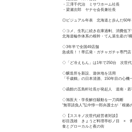
・三澤千代治 ミサワホーム社長
・梁瀬次郎 ヤナセ会長兼社長
◎ビジュアル年表 北海道と歩んだ60年
◇コメ、生乳に続き在庫過剰、消費低下
北海道輪作体系の根幹・てん菜生産の“構
◇3年半で全国49店舗
急成長！！帯広発・ガチャガチャ専門店（
◇「ど冷えもん」は1年で250台 次世
◇醸造所を新設、遊休地を活用
「千歳鶴」の日本清酒、150年目の心機
◇函館の五島軒社長が発起人 道南・若手
◇旭医大・学長解任騒動を一刀両断
“無罪請負人”弘中惇一郎弁護士が「根拠
◇【ススキノ次世代経営者対談】
杉目茂雄 きょうど料理亭杉ノ目 × 青
食とグローカルと夜の街