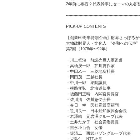
2年前に布石？代表幹事にセコマの丸
-----------------------------------------------------------
PICK-UP CONTENTS
【創業60周年特別企画】財界さっぽろが
大物政財界人・文化人 “令和への伝声”
第2回（1978年〜92年）
・川上哲治 前読売巨人軍監督
・高橋揆一郎 芥川賞作家
・中田乙一 三菱地所社長
・岡田茂 三越社長
・中川一郎 衆院議員
・横路孝弘 北海道知事
・後藤田正晴 内閣官房長官
・佐川清 佐川急便会長
・春日一幸 民社党最高顧問
・笹川良一 日本船舶振興会会長
・岩澤靖 元岩澤グループ代表
・土井たか子 社会党委員長
・吉永小百合 女優
・堤清二 西武セゾングループ代表
・児島仁 NTT社長