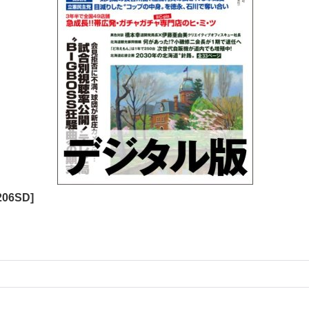
206SD
]