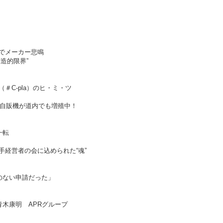
でメーカー悲鳴
造的限界”
＃C-pla）のヒ・ミ・ツ
代自販機が道内でも増殖中！
一転
経営者の会に込められた“魂”
のない申請だった」
木康明 APRグループ