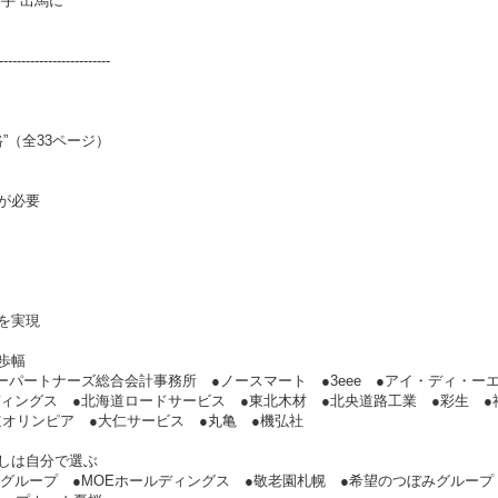
手”出馬に
-------------------------
”（全33ページ）
が必要
を実現
歩幅
ーパートナーズ総合会計事務所 ●ノースマート ●3eee ●アイ・ディ・ー
ィングス ●北海道ロードサービス ●東北木材 ●北央道路工業 ●彩生 ●
道オリンピア ●大仁サービス ●丸亀 ●機弘社
しは自分で選ぶ
グループ ●MOEホールディングス ●敬老園札幌 ●希望のつぼみグループ