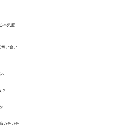
る本気度
で奪い合い
任へ
投？
任か
本命ガチガチ