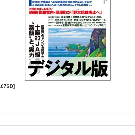
107SD
]