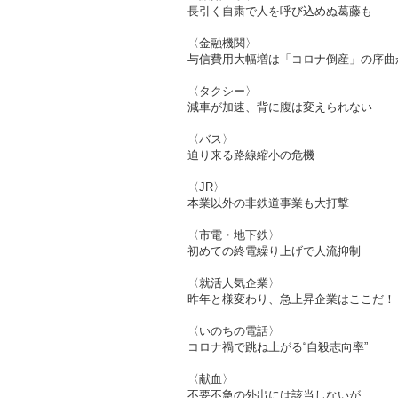
長引く自粛で人を呼び込めぬ葛藤も
〈金融機関〉
与信費用大幅増は「コロナ倒産」の序曲
〈タクシー〉
減車が加速、背に腹は変えられない
〈バス〉
迫り来る路線縮小の危機
〈JR〉
本業以外の非鉄道事業も大打撃
〈市電・地下鉄〉
初めての終電繰り上げで人流抑制
〈就活人気企業〉
昨年と様変わり、急上昇企業はここだ！
〈いのちの電話〉
コロナ禍で跳ね上がる“自殺志向率”
〈献血〉
不要不急の外出には該当しないが…