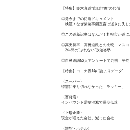
【特集】鈴木直道“官邸忖度”の代償
◎発令までの切迫ドキュメント
検証！なぜ緊急事態宣言は遅きに失し
◎この道新記事はなんだ！札幌市が道に
◎高支持率、高橋道政との比較、マスコ
2年間の“ぶれない”政治姿勢
◎自民道議52人アンケートで判明 平均
【特集】コロナ禍1年 “論よりデータ”
〈スーパー〉
特需に乗り切れなかった「ラッキー」
〈百貨店〉
インバウンド需要消滅で長期低迷
〈上場企業〉
現金が増えた会社、減った会社
〈旅館・ホテル〉