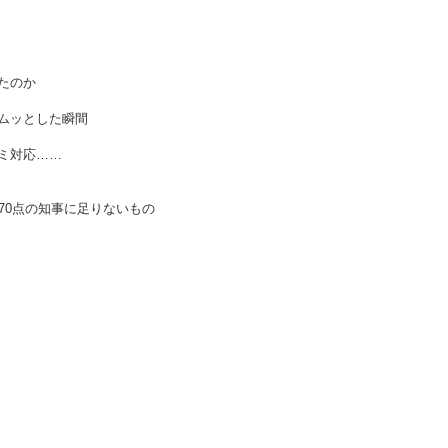
たのか
ムッとした瞬間
ミ対応……
70点の知事に足りないもの