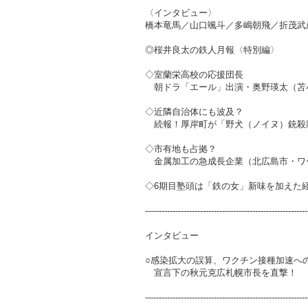
〈インタビュー〉
橋本竜馬／山口颯斗／多嶋朝飛／折茂武
◎桜井良太の鉄人月報〈特別編〉
◇室蘭栄高校の応援団長
朝ドラ「エール」出演・奥野瑛太（苫
◇近隣自治体にも波及？
続報！厚岸町が「野犬（ノイヌ）銃殺
◇市有地も占拠？
金属加工の急成長企業（北広島市・ワ
◇6期目塾頭は「鉄の女」新味を加えた
-----------------------------------------------------------
インタビュー
○感染拡大の誤算、ワクチン接種加速へ
宣言下の秋元克広札幌市長を直撃！
-----------------------------------------------------------