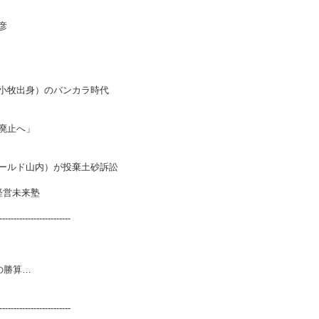
彦
小牧出身）のバンカラ時代
廃止へ」
ールド山内）が投棄土砂訴訟
経営未来塾
-------------------------
の勝算…
-------------------------