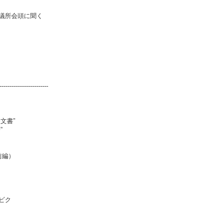
議所会頭に聞く
-------------------------
文書”
”
前編）
ビク