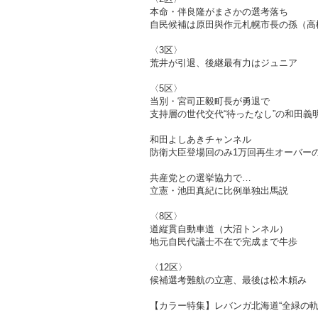
本命・伴良隆がまさかの選考落ち
自民候補は原田與作元札幌市長の孫（高
〈3区〉
荒井が引退、後継最有力はジュニア
〈5区〉
当別・宮司正毅町長が勇退で
支持層の世代交代“待ったなし”の和田義
和田よしあきチャンネル
防衛大臣登場回のみ1万回再生オーバー
共産党との選挙協力で…
立憲・池田真紀に比例単独出馬説
〈8区〉
道縦貫自動車道（大沼トンネル）
地元自民代議士不在で完成まで牛歩
〈12区〉
候補選考難航の立憲、最後は松木頼み
【カラー特集】レバンガ北海道“全緑の軌