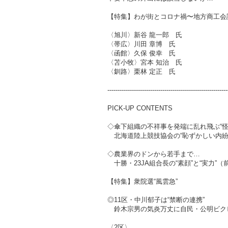
【特集】わが街とコロナ禍〜地方商工会
〈旭川〉新谷 龍一郎 氏
〈帯広〉川田 章博 氏
〈函館〉久保 俊幸 氏
〈苫小牧〉宮本 知治 氏
〈釧路〉栗林 定正 氏
-----------------------------------------------------------
PICK-UP CONTENTS
◇傘下組織の不祥事を発端に乱れ飛ぶ“怪
北海道陸上競技協会の“恥ずかしい内紛
◇農業界のドンから若手まで…
十勝・23JA組合長の“素顔”と“実力”（
【特集】衆院選“風雲急”
◎11区・中川郁子は“禁断の連携”
鈴木宗男の気炎万丈に自民・公明ビク
〈2区〉