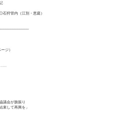
記
◎石狩管内（江別・恵庭）
-------------------------
ページ）
……
協議会が旗振り
結束して再興を」