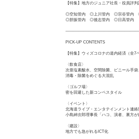
【特集】地方のジュニア社長・役員評判
◎空知管内 ◎上川管内 ◎宗谷管内 
◎胆振管内 ◎後志管内 ◎日高管内
-----------------------------------------------------------
PICK-UP CONTENTS
【特集】ウィズコロナの道内経済（全7
〈飲食店〉
次亜塩素酸水、空間除菌、ビニール手袋
消毒・除菌をめぐる大混乱
〈ゴルフ場〉
密を回避した新コンペスタイル
〈イベント〉
北海道ライブ・エンタテインメント連絡
小島紳次郎理事長「ハコ、演者、裏方が
〈建設〉
地方でも急がれるICT化