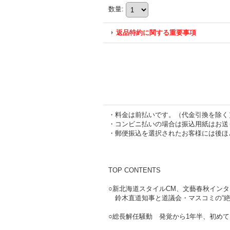
数量
:
返品特約に関する重要事項
・料金は前払いです。（代金引換を除く
・コンビニ払いの場合は振込用紙はお送
・郵便振込を選択されたお客様には後ほ
TOP CONTENTS
○新北海道スタイルCM、文藝春秋イン
鈴木直道知事と道議会・マスコミの“絶
○総長解任騒動 発覚から1年半、初め