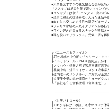
■大島昌充すすきの観光協会会長が緊急
「ススキノは感染対策で高いマインドが
■コンセプトは宿泊×エンタメ 卵のビル
■焼肉に和食の技法を取り入れた逸品を提
■肉も魚も楽しめる注目の新店がオープン
■ソムリエ常駐の人気イタリアンが移転
■ワイン好きが集まるスナックが移転オープ
■靴を脱いでリラックス。元気に店を再
-----------------------------------------------------------
┌《ニュース＆ファイル》
├JTが札幌市中心部で「クリーン・キャ
├「ペットワールドPROX西岡店」がオ
├ノウハウ・情報共有で緊急事態宣言下
├札幌中島、清田ライオンズが血液事業
├道内唯一のメンタルヘルス対策が企業
├道産子企業の総合電商がキュービクル
└「会社を守る労務管理〈宮島康之〉」
-----------------------------------------------------------
┌《財界パトロール》
├JTBが孫請け 検証、道庁のコロナ休