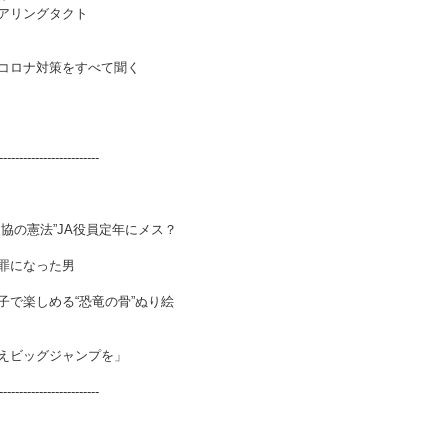
アリングタクト
コロナ対策をすべて聞く
-------------------------
協の憲法”JA役員定年にメス？
罪になった男
で楽しめる“恐竜の骨”ぬり絵
えビッグジャンプを」
-------------------------