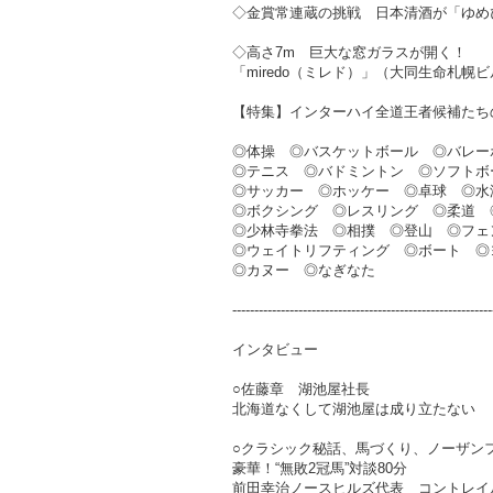
◇金賞常連蔵の挑戦 日本清酒が「ゆめ
◇高さ7m 巨大な窓ガラスが開く！
「miredo（ミレド）」（大同生命札幌
【特集】インターハイ全道王者候補たち
◎体操 ◎バスケットボール ◎バレー
◎テニス ◎バドミントン ◎ソフトボ
◎サッカー ◎ホッケー ◎卓球 ◎水
◎ボクシング ◎レスリング ◎柔道 
◎少林寺拳法 ◎相撲 ◎登山 ◎フェ
◎ウェイトリフティング ◎ボート ◎
◎カヌー ◎なぎなた
-----------------------------------------------------------
インタビュー
○佐藤章 湖池屋社長
北海道なくして湖池屋は成り立たない
○クラシック秘話、馬づくり、ノーザン
豪華！“無敗2冠馬”対談80分
前田幸治ノースヒルズ代表 コントレイ