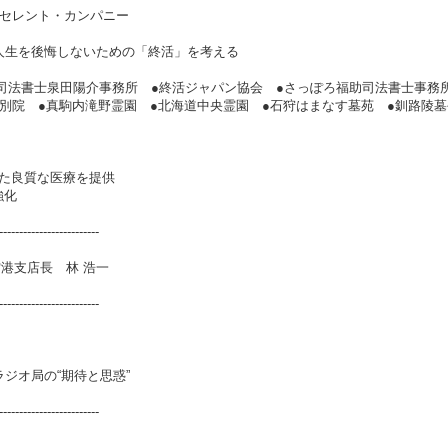
クセレント・カンパニー
 人生を後悔しないための「終活」を考える
●司法書士泉田陽介事務所 ●終活ジャパン協会 ●さっぽろ福助司法書士事務
東別院 ●真駒内滝野霊園 ●北海道中央霊園 ●石狩はまなす墓苑 ●釧路陵墓
た良質な医療を提供
強化
-------------------------
港支店長 林 浩一
-------------------------
ジオ局の“期待と思惑”
-------------------------