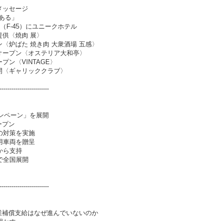
メッセージ
ある」
（F-45）にユニークホテル
供〈焼肉 展〉
〈炉ばた 焼き肉 大衆酒場 五感〉
オープン〈オステリア大和亭〉
ン〈VINTAGE〉
開〈ギャリッククラブ〉
-------------------------
ンペーン」を展開
ープン
の対策を実施
用車両を贈呈
から支持
で全国展開
-------------------------
業補償支給はなぜ進んでいないのか