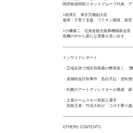
岡田牧雄岡田スタッドグループ代表 デ
○稲津久 厚生労働副大臣
雇用・子育て支援、ワクチン開発…新型
○小磯修二 北海道観光振興機構新会長
危機の中から新たな需要を見い出す
-----------------------------------------------------------
インサイドレポート
・広域合併で地区別推薦の弊害多く “農
・道補助金詐欺事件 告白手記・逆転無
・札幌のアートディレクターが構成 親子
・土屋ホームスキー部新人選手
高校王者・竹花大松が「コロナ乗り越
-----------------------------------------------------------
OTHERS CONTENTS