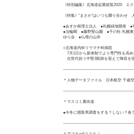
《特別編集》北海道起業総覧2020 エ
《特集》“まさか”はいつも隣り合わせ
●あすか税理士法人 ●札幌緑地開発 
●法輪閣 ●藤野聖山園 ●千の杜 札幌
ゆり会 ●仏壇の山井
○北海道内科リウマチ科病院
7月1日から新体制でより専門性を高め
次世代担う中堅3医師を迎えて陣容を
-----------------------------------------------------------
＊人物データファイル 日本航空 千歳空
-----------------------------------------------------------
＊マスコミ裏街道
●今冬に聴取率調査をする？しない？各ラ
-----------------------------------------------------------
＊アフター5ススキノ