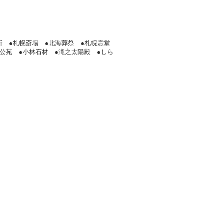
所 ●札幌斎場 ●北海葬祭 ●札幌霊堂
公苑 ●小林石材 ●滝之太陽殿 ●しら