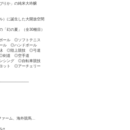
ぴりか」の純米大吟醸
ビル）に誕生した大開放空間
の「幻の夏」（全30種目）
ボール ◎ソフトテニス
ール ◎ハンドボール
泳 ◎陸上競技 ◎弓道
◎剣道 ◎空手道
ンシング ◎自転車競技
ヨット ◎アーチェリー
-------------------------
ファーム、海外競馬…
ル×