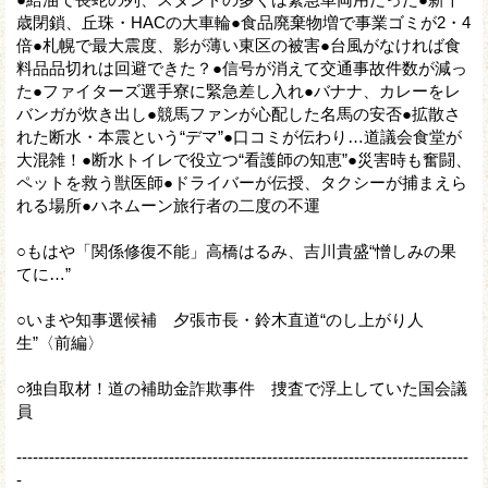
歳閉鎖、丘珠・HACの大車輪●食品廃棄物増で事業ゴミが2・4
倍●札幌で最大震度、影が薄い東区の被害●台風がなければ食
料品品切れは回避できた？●信号が消えて交通事故件数が減っ
た●ファイターズ選手寮に緊急差し入れ●バナナ、カレーをレ
バンガが炊き出し●競馬ファンが心配した名馬の安否●拡散さ
れた断水・本震という“デマ”●口コミが伝わり…道議会食堂が
大混雑！●断水トイレで役立つ“看護師の知恵”●災害時も奮闘、
ペットを救う獣医師●ドライバーが伝授、タクシーが捕まえら
れる場所●ハネムーン旅行者の二度の不運
○もはや「関係修復不能」高橋はるみ、吉川貴盛“憎しみの果
てに…”
○いまや知事選候補 夕張市長・鈴木直道“のし上がり人
生”〈前編〉
○独自取材！道の補助金詐欺事件 捜査で浮上していた国会議
員
-----------------------------------------------------------------------------------
-