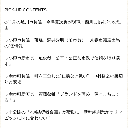
PICK-UP CONTENTS
◇11月の旭川市長選 今津寛次男が現職・西川に挑む2つの理
由
◇小樽市長選 落選、森井秀明（前市長） 来春市議選出馬
の“怪情報”
◇小樽市新市長 迫俊哉「公平・公正な市政で信頼を取り戻
す」
◇余市町長選 町を二分した“仁義なき戦い” 中村裕之の裏切
りと安堵
◇余市町新町長 齊藤啓輔「ブランドを高め、稼ぐまちにす
る！」
◇非公開の「札幌駅5者会議」が暗礁に 新幹線開業がオリン
ピックに間に合わない！