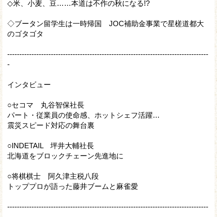
◇米、小麦、豆……本道は不作の秋になる!?
◇ブータン留学生は一時帰国 JOC補助金事業で星槎道都大
のゴタゴタ
-----------------------------------------------------------------------------------
-
インタビュー
○セコマ 丸谷智保社長
パート・従業員の使命感、ホットシェフ活躍…
震災スピード対応の舞台裏
○INDETAIL 坪井大輔社長
北海道をブロックチェーン先進地に
○将棋棋士 阿久津主税八段
トッププロが語った藤井ブームと麻雀愛
-----------------------------------------------------------------------------------
-