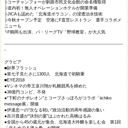
├コーチャンフォーが釧路市民文化会館の命名権取得
├道内初！無人オペレーションホテルが開業準備
├JICAも認めた「北海道ポラコン」の浸透治水技術
├今秋オープン予定 空港にF直営レストラン 選手コラボメ
ニューも
└F鶴岡も出演、パ・リーグTV「野球教室」が大人気
-----------------------------------------------------------------------------------
-
グラビア
■財界フラッシュ
●菜七子見たさに1300人 北海道で初騎乗
■EYE2018
●Vシネマの帝王哀川翔が札幌競馬を締めた
●38億円コンビ、不発
●“下町のナポレオン”とコープさっぽろがコラボ「iichiko
message展」開催
●伊達忠一の“次なる戦い”政治活動35周年感謝の集い
●吉川貴盛が“決別の宴”はぶかれた高橋はるみ
●全国から45の蔵元が集合、北海道大吟醸を楽しむ会 第1回
「北をめでる酒と肴」が開催