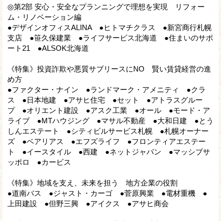
◎第2部 安心・安全なプランニングで理想を実現 リフォー
ム・リノベーション編
●デザインオフィスALINA ●ヒトマチクラス ●新宮商行札幌
支店 ●笹久保建業 ●ライフサービス北海道 ●住まいのサポ
ート21 ●ALSOK北海道
《特集》投資詐欺や悪質サブリースにNO 賢い賃貸経営の進
め方
●ファクター・ナイン ●ランドマーク・アメニティ ●クラ
ス ●日本地建 ●アサヒ住宅 ●セット ●アトラスグルー
プ ●オリエント建設 ●アスク工業 ●オール ●モード・ア
ライブ ●MTハウジング ●マサル不動産 ●大和日建 ●とう
しんエステート ●シティビルサービス札幌 ●札幌オーナー
ズ ●ベアリアス ●エフズライフ ●フロンティアエステー
ト ●イースタイル ●西建 ●ネットジャパン ●マッシブサ
ッポロ ●カービス
《特集》地域を支え、未来を担う 地方企業の役割
●道南バス ●ジャスト・カーゴ ●菅原興業 ●電材重機 ●
上田建設 ●但野三興 ●アイクス ●アサヒ商会