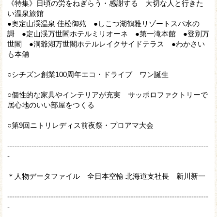
《特集》日頃の労をねぎらう・感謝する 大切な人と行きた
い温泉旅館
●奥定山渓温泉 佳松御苑 ●しこつ湖鶴雅リゾートスパ水の
謌 ●定山渓万世閣ホテルミリオーネ ●第一滝本館 ●登別万
世閣 ●洞爺湖万世閣ホテルレイクサイドテラス ●わかさい
も本舗
○シチズン創業100周年エコ・ドライブ ワン誕生
○個性的な家具やインテリアが充実 サッポロファクトリーで
居心地のいい部屋をつくる
○第9回ニトリレディス前夜祭・プロアマ大会
-----------------------------------------------------------------------------------
-
＊人物データファイル 全日本空輸 北海道支社長 新川新一
-----------------------------------------------------------------------------------
-