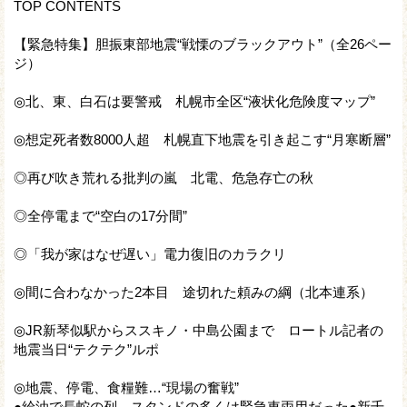
TOP CONTENTS
【緊急特集】胆振東部地震“戦慄のブラックアウト”（全26ペー
ジ）
◎北、東、白石は要警戒 札幌市全区“液状化危険度マップ”
◎想定死者数8000人超 札幌直下地震を引き起こす“月寒断層”
◎再び吹き荒れる批判の嵐 北電、危急存亡の秋
◎全停電まで“空白の17分間”
◎「我が家はなぜ遅い」電力復旧のカラクリ
◎間に合わなかった2本目 途切れた頼みの綱（北本連系）
◎JR新琴似駅からススキノ・中島公園まで ロートル記者の
地震当日“テクテク”ルポ
◎地震、停電、食糧難…“現場の奮戦”
●給油で長蛇の列、スタンドの多くは緊急車両用だった●新千