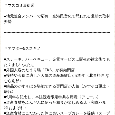
＊マスコミ裏街道
●地元連合メンバーで応募 空港民営化で問われる道新の取材
姿勢
-----------------------------------------------------------------------------------
-
＊アフター5ススキノ
■ステーキ、バーベキュー、充電サービス…闇夜の歓楽街でも
たくましい人たち
■外国人客のたまり場「TK6」が突如閉店
■接待や会食に適した人気の道産海鮮店が2周年〈北貝料理 な
むら別邸〉
■絶品のかすそばを堪能できる専門店が人気〈かすそば風土・
離れ〉
■9周年を記念し、本誌読者限定特典を用意〈アモール〉
■道産食材をふんだんに使った和食が楽しめる店〈和食バル
和 およばれ〉
■道産食材にこだわった体に良いスープカレーを提供〈スープ