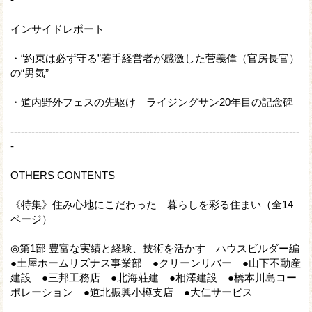
インサイドレポート
・“約束は必ず守る”若手経営者が感激した菅義偉（官房長官）
の“男気”
・道内野外フェスの先駆け ライジングサン20年目の記念碑
-----------------------------------------------------------------------------------
-
OTHERS CONTENTS
《特集》住み心地にこだわった 暮らしを彩る住まい（全14
ページ）
◎第1部 豊富な実績と経験、技術を活かす ハウスビルダー編
●土屋ホームリズナス事業部 ●クリーンリバー ●山下不動産
建設 ●三邦工務店 ●北海荘建 ●相澤建設 ●橋本川島コー
ポレーション ●道北振興小樽支店 ●大仁サービス