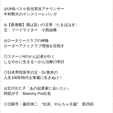
◎UHBバスケ担当実況アナウンサー
中村剛大のマンスリーレバンガ
◎【新連載】酒は旨いの玉箒〈たまばはき〉
文：フードライター 小西由稀
◎ロータリークラブの神髄
ローターアクトクラブ増強を目指す
◎ステージ4のがん記者が行く
しなやかに生きる―がん治療の明日
◎日本男性医学の父・Dr.熊本の
人生100年時代を華麗に生きぬけ！
◎北川久仁子「あの起業家に会いたい」
阿部夕子 Mammy Pro社長
◎元騎手・藤田伸二 “生涯、やんちゃ主義” 第25回