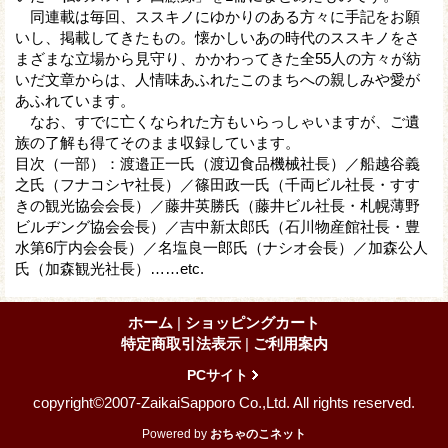
同連載は毎回、ススキノにゆかりのある方々に手記をお願
いし、掲載してきたもの。懐かしいあの時代のススキノをさ
まざまな立場から見守り、かかわってきた全55人の方々が紡
いだ文章からは、人情味あふれたこのまちへの親しみや愛が
あふれています。
なお、すでに亡くなられた方もいらっしゃいますが、ご遺
族の了解も得てそのまま収録しています。
目次（一部）：渡邉正一氏（渡辺食品機械社長）／船越谷義
之氏（フナコシヤ社長）／篠田政一氏（千両ビル社長・すす
きの観光協会会長）／藤井英勝氏（藤井ビル社長・札幌薄野
ビルヂング協会会長）／吉中新太郎氏（石川物産館社長・豊
水第6庁内会会長）／名塩良一郎氏（ナシオ会長）／加森公人
氏（加森観光社長）……etc.
ホーム
|
ショッピングカート
特定商取引法表示
|
ご利用案内
PCサイト
copyright©2007-ZaikaiSapporo Co.,Ltd. All rights reserved.
Powered by
おちゃのこネット