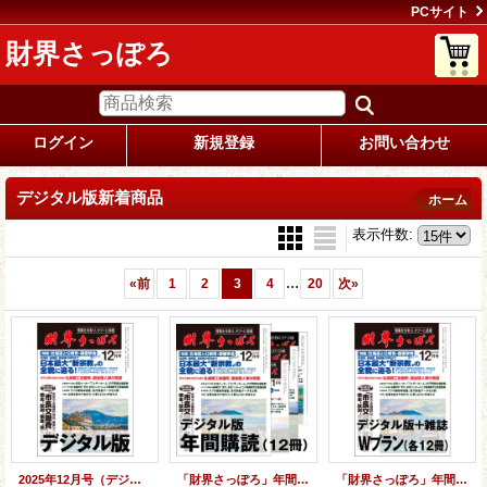
PCサイト
財界さっぽろ
ログイン
新規登録
お問い合わせ
デジタル版新着商品
ホーム
表示件数
:
...
«
前
1
2
3
4
20
次
»
2025年12月号（デジタル版）
「財界さっぽろ」年間購読（デジタル版）
「財界さっぽろ」年間購読（雑誌版＋デジタル版）「Wプラン」