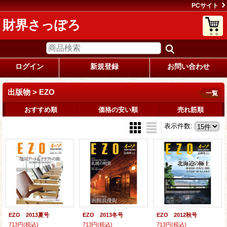
PCサイト
財界さっぽろ
ログイン
新規登録
お問い合わせ
出版物 > EZO
一覧
おすすめ順
価格の安い順
売れ筋順
表示件数
:
EZO 2013夏号
EZO 2013冬号
EZO 2012秋号
713円
(税込)
713円
(税込)
713円
(税込)